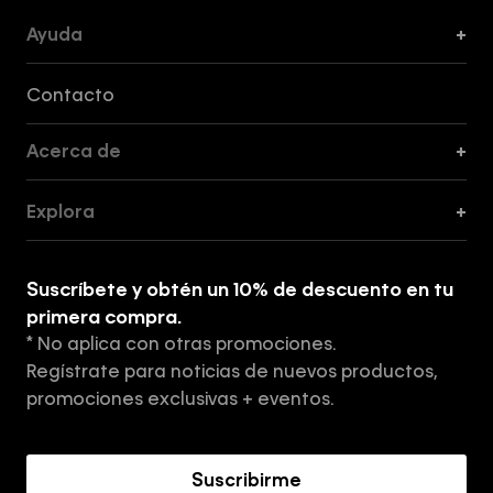
Ayuda
+
Formas de Pago, Envío y Servicio al Cliente
Contacto
Acerca de
+
Guía de Cortes
Explora
+
Guía de ropa interior de mujer
Explora
Guía de ropa interior de hombre
Suscríbete y obtén un 10% de descuento en tu
Tiendas
primera compra.
* No aplica con otras promociones.
Aviso de privacidad
Regístrate para noticias de nuevos productos,
Términos y Condiciones
promociones exclusivas + eventos.
Acerca de Calvin Klein
Suscribirme