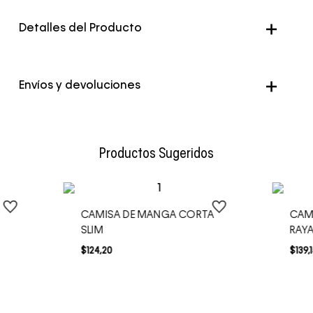
Detalles del Producto
Color
Verde
Envíos y devoluciones
Envío Normal: Hasta 3 días hábiles.
Productos Sugeridos
CAMISA DE MANGA CORTA
CAM
SLIM
RAY
$
124
,
20
$
139
,