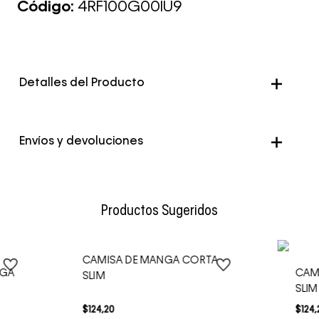
Código:
4RF100G00IU9
Detalles del Producto
Color
Rosado
Envíos y devoluciones
Envío Normal: Hasta 3 días hábiles.
Productos Sugeridos
CAMISA DE MANGA CORTA
NGA
CAM
SLIM
SLIM
$
124
,
20
$
124
,