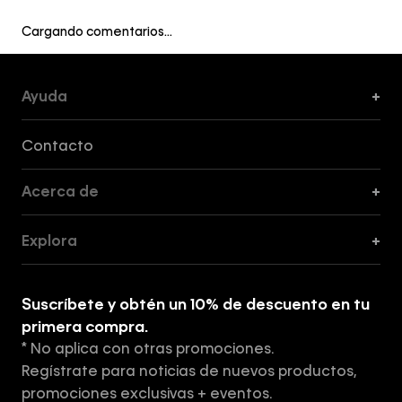
Cargando comentarios…
Ayuda
+
Formas de Pago, Envío y Servicio al Cliente
Contacto
Acerca de
+
Guía de Cortes
Explora
+
Guía de ropa interior de mujer
Explora
Guía de ropa interior de hombre
Suscríbete y obtén un 10% de descuento en tu
Tiendas
primera compra.
* No aplica con otras promociones.
Aviso de privacidad
Regístrate para noticias de nuevos productos,
Términos y Condiciones
promociones exclusivas + eventos.