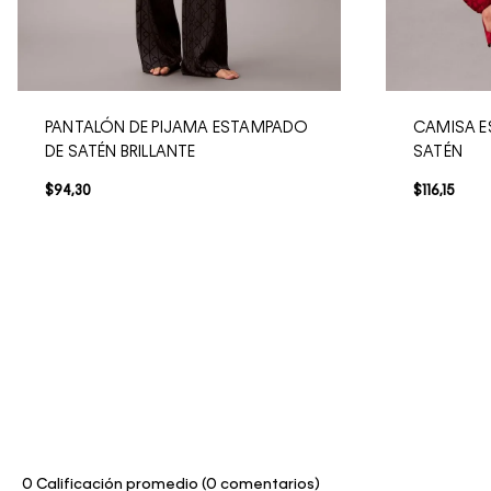
PANTALÓN DE PIJAMA ESTAMPADO
CAMISA E
DE SATÉN BRILLANTE
SATÉN
$
94
,
30
$
116
,
15
0 Calificación promedio
(0 comentarios)