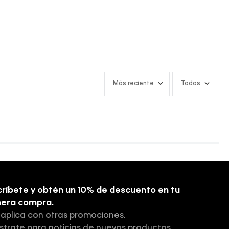
Más reciente
Todos
ríbete y obtén un 10% de descuento en tu
mera compra.
 aplica con otras promociones.
strate para noticias de nuevos productos,