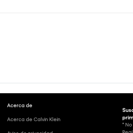
Acerca de
Susc
pri
Acerca de Calvin Klein
* No
Regí