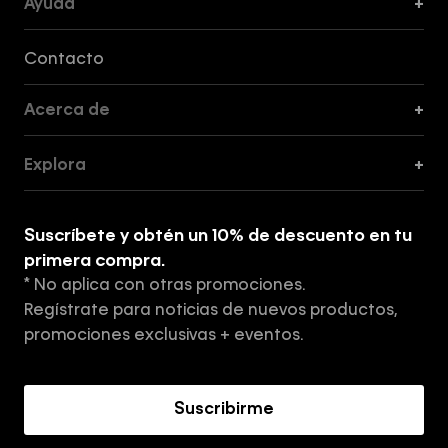
Ayuda
+
Formas de Pago, Envío y Servicio al Cliente
Contacto
Acerca de
+
Guía de Cortes
Explora
+
Guía de ropa interior de mujer
Explora
Guía de ropa interior de hombre
Suscríbete y obtén un 10% de descuento en tu
Tiendas
primera compra.
* No aplica con otras promociones.
Aviso de privacidad
Regístrate para noticias de nuevos productos,
Términos y Condiciones
promociones exclusivas + eventos.
Acerca de Calvin Klein
Suscribirme