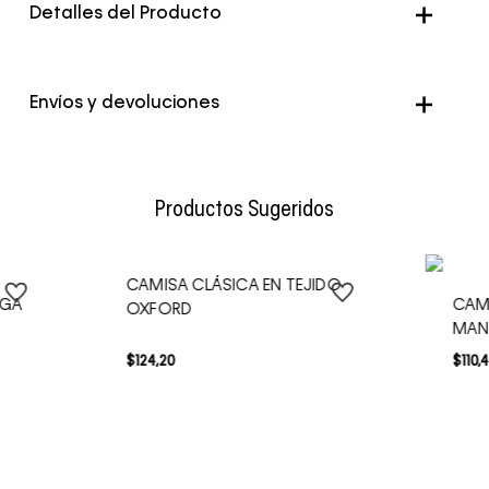
Detalles del Producto
Color
Rosado
Envíos y devoluciones
Envío Normal: Hasta 3 días hábiles.
Productos Sugeridos
CAMISA CLÁSICA EN TEJIDO
NGA
CAMI
OXFORD
MAN
$
124
,
20
$
110
,
4