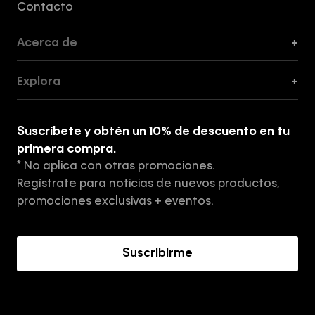
Contacto
Acerca de
+
Guía de Cortes
Explora
+
Guía de ropa interior de mujer
Explora
Guía de ropa interior de hombre
Suscríbete y obtén un 10% de descuento en tu
Tiendas
primera compra.
* No aplica con otras promociones.
Aviso de privacidad
Regístrate para noticias de nuevos productos,
Términos y Condiciones
promociones exclusivas + eventos.
Acerca de Calvin Klein
Suscribirme