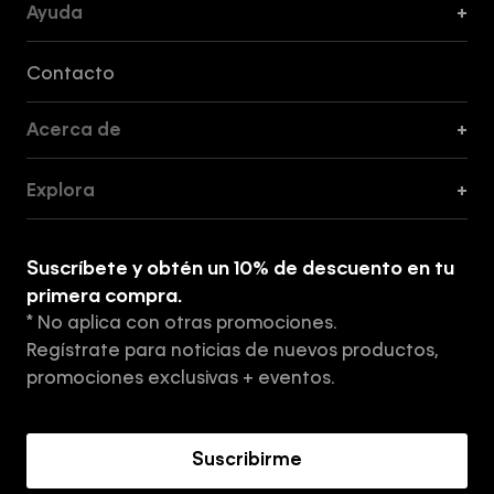
Ayuda
+
Formas de Pago, Envío y Servicio al Cliente
Contacto
Acerca de
+
Guía de Cortes
Explora
+
Guía de ropa interior de mujer
Explora
Guía de ropa interior de hombre
Suscríbete y obtén un 10% de descuento en tu
Tiendas
primera compra.
* No aplica con otras promociones.
Aviso de privacidad
Regístrate para noticias de nuevos productos,
Términos y Condiciones
promociones exclusivas + eventos.
Acerca de Calvin Klein
Suscribirme