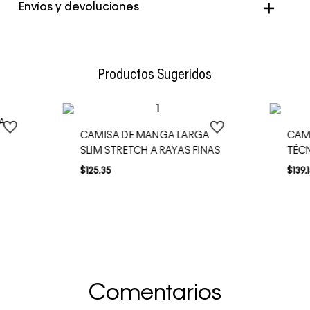
Envíos y devoluciones
Envío Normal: Hasta 3 días hábiles.
Productos Sugeridos
A
CAMISA DE MANGA LARGA
CAMI
SLIM STRETCH A RAYAS FINAS
TÉC
$
125
,
35
$
139
,
Comentarios