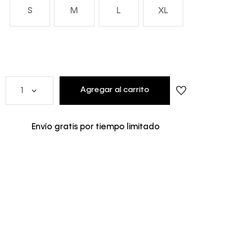
S
M
L
XL
Agregar al carrito
1
Envío gratis por tiempo limitado