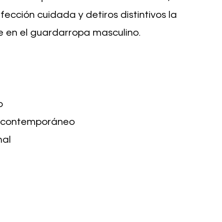
fección cuidada y detiros distintivos la
e en el guardarropa masculino.
o
e contemporáneo
mal