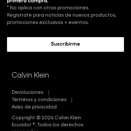
Tiendas
primera compra.
* No aplica con otras promociones.
Aviso de privacidad
Regístrate para noticias de nuevos productos,
Términos y Condiciones
promociones exclusivas + eventos.
Acerca de Calvin Klein
Suscribirme
Calvin Klein
Devoluciones
Términos y condiciones
Aviso de privacidad
Copyright © 2026 Calvin Klein
Ecuador ®. Todos los derechos