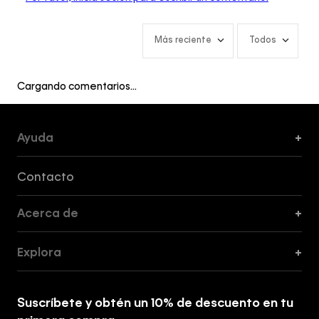
Más reciente
Todos
Cargando comentarios…
Ayuda
+
Formas de Pago, Envío y Servicio al Cliente
Contacto
Acerca de
+
Guía de Cortes
Explora
+
Guía de ropa interior de mujer
Explora
Guía de ropa interior de hombre
Suscríbete y obtén un 10% de descuento en tu