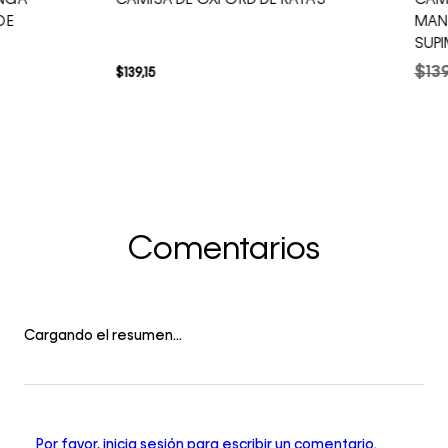
NGA
CAMISA DE OXFORD DE RAYAS
CAMI
DE
MAN
SUP
$
13
$
139
,
15
Comentarios
Cargando el resumen…
Por favor, inicia sesión para escribir un comentario.