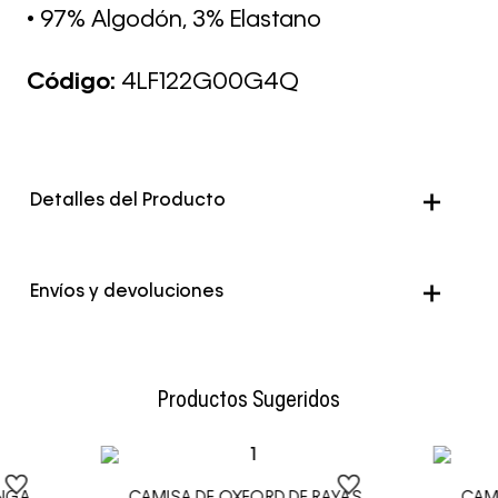
• 97% Algodón, 3% Elastano
Código:
4LF122G00G4Q
Detalles del Producto
Color
Azul
Envíos y devoluciones
Envío Normal: Hasta 3 días hábiles.
Productos Sugeridos