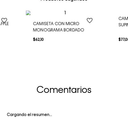
CAM
FFLE
CAMISETA CON MICRO
SUP
MONOGRAMA BORDADO
$
62
,
10
$
77
,
0
Comentarios
Cargando el resumen…