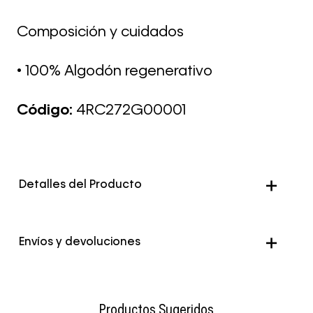
Composición y cuidados
• 100% Algodón regenerativo
Código:
4RC272G00001
Detalles del Producto
Color
Negro
Envíos y devoluciones
Envío Normal: Hasta 3 días hábiles.
Productos Sugeridos