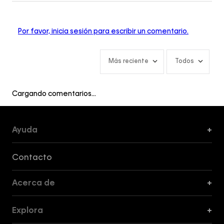
Por favor, inicia sesión para escribir un comentario.
Más reciente
Todos
Cargando comentarios…
Ayuda
+
Formas de Pago, Envío y Servicio al Cliente
Contacto
Acerca de
+
Guía de Cortes
Explora
+
Guía de ropa interior de mujer