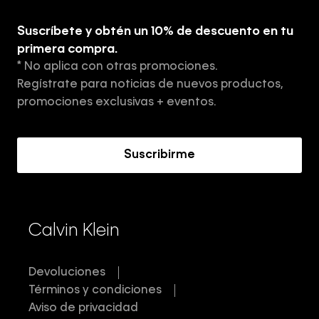
Explora
Guía de ropa interior de hombre
Suscríbete y obtén un 10% de descuento en tu
Tiendas
primera compra.
* No aplica con otras promociones.
Aviso de privacidad
Regístrate para noticias de nuevos productos,
Términos y Condiciones
promociones exclusivas + eventos.
Acerca de Calvin Klein
Suscribirme
Calvin Klein
Devoluciones
Términos y condiciones
Aviso de privacidad