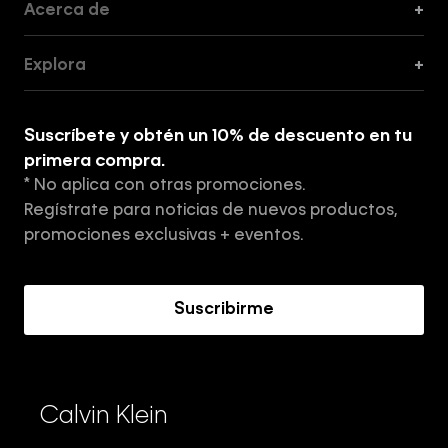
Acerca de
+
Guía de Cortes
Explora
+
Guía de ropa interior de mujer
Explora
Guía de ropa interior de hombre
Suscríbete y obtén un 10% de descuento en tu
Tiendas
primera compra.
* No aplica con otras promociones.
Aviso de privacidad
Regístrate para noticias de nuevos productos,
Términos y Condiciones
promociones exclusivas + eventos.
Acerca de Calvin Klein
Suscribirme
Calvin Klein