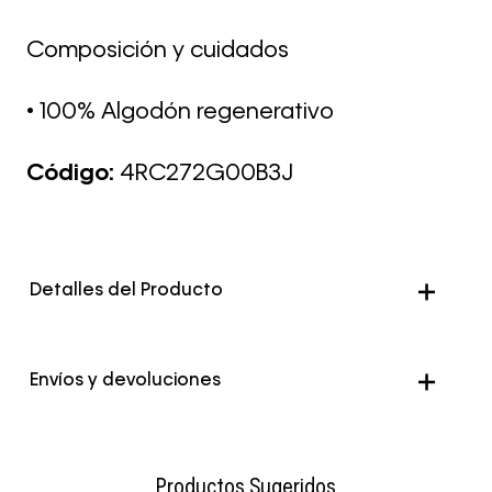
Composición y cuidados
• 100% Algodón regenerativo
Código:
4RC272G00B3J
Detalles del Producto
Genero
Hombre
Envíos y devoluciones
Color
Celeste
Envío Normal: Hasta 3 días hábiles.
Productos Sugeridos