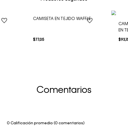
CAMISETA EN TEJIDO WAFFLE
CAM
EN T
$
77
,
05
$
93
,
1
Comentarios
0 Calificación promedio
(0 comentarios)