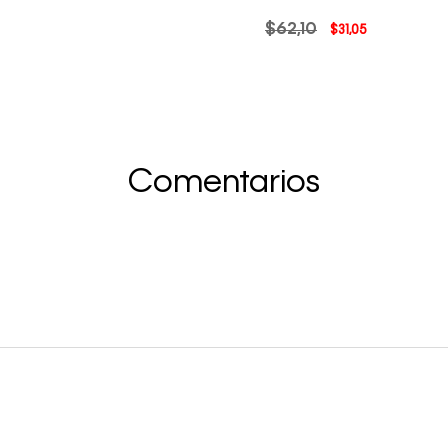
$
62
,
10
$
31
,
05
Comentarios