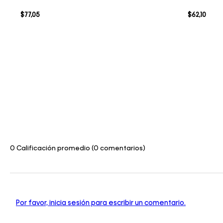
$
77
,
05
$
62
,
10
0 Calificación promedio
(0 comentarios)
Por favor, inicia sesión para escribir un comentario.