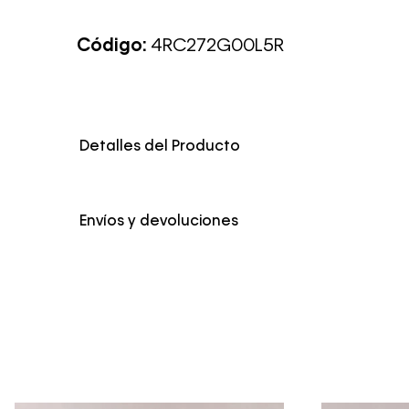
Código:
4RC272G00L5R
Detalles del Producto
Genero
Hombre
Envíos y devoluciones
Color
Rosado
Envío Normal: Hasta 3 días hábiles.