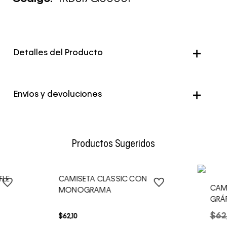
Detalles del Producto
Color
Negro
Envíos y devoluciones
Envío Normal: Hasta 3 días hábiles.
Productos Sugeridos
FLE
CAMISETA CLASSIC CON
CAM
MONOGRAMA
GRÁ
$
62
$
62
,
10