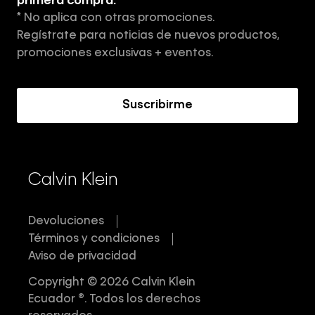
primera compra.
* No aplica con otras promociones.
Aviso de privacidad
Regístrate para noticias de nuevos productos,
Términos y Condiciones
promociones exclusivas + eventos.
Acerca de Calvin Klein
Suscribirme
Calvin Klein
Devoluciones
Términos y condiciones
Aviso de privacidad
Copyright © 2026 Calvin Klein
Ecuador ®. Todos los derechos