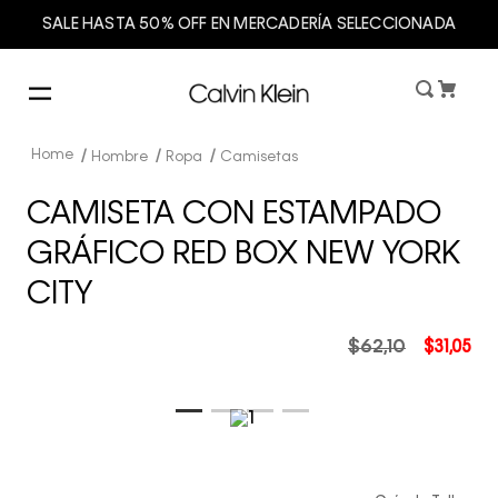
SALE HASTA 50% OFF EN MERCADERÍA SELECCIONADA
Hombre
Ropa
Camisetas
CAMISETA CON ESTAMPADO
GRÁFICO RED BOX NEW YORK
CITY
$
62
,
10
$
31
,
05