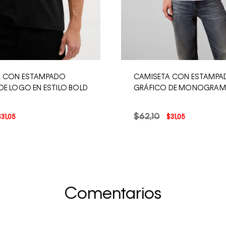
A CON ESTAMPADO
CAMISETA CON ESTAMP
DE LOGO EN ESTILO BOLD
GRÁFICO DE MONOGRA
$
62
,
10
$
31
,
05
$
31
,
05
Comentarios