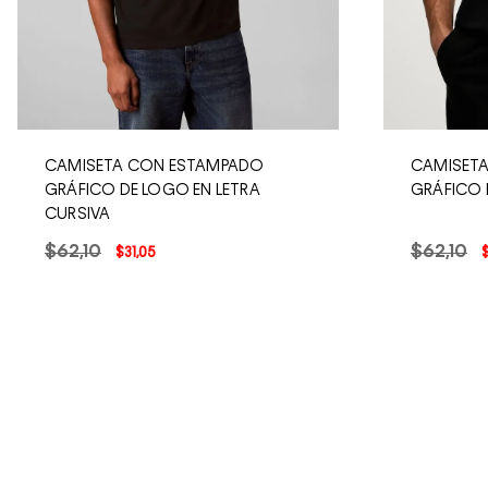
CAMISETA CON ESTAMPADO
CAMISET
GRÁFICO DE LOGO EN LETRA
GRÁFICO 
CURSIVA
$
62
,
10
$
62
,
10
$
31
,
05