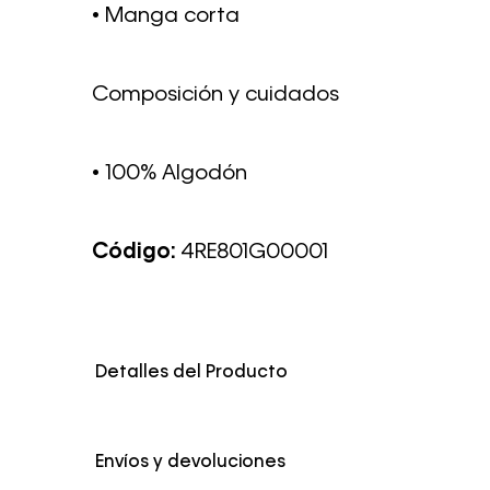
• Manga corta
Composición y cuidados
• 100% Algodón
Código:
4RE801G00001
Detalles del Producto
Color
Negro
Envíos y devoluciones