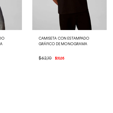
ADO
CAMISETA CON ESTAMPADO
MA
GRÁFICO DE MONOGRAMA
$
62
,
10
$
31
,
05