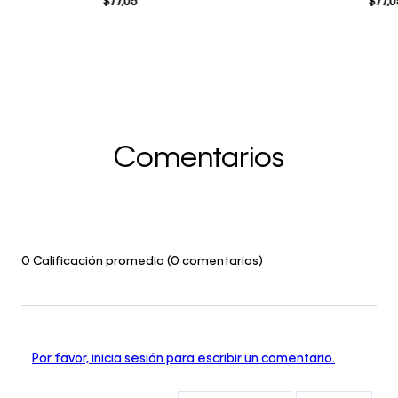
$
77
,
05
$
77
,
0
Comentarios
0 Calificación promedio
(0 comentarios)
Por favor, inicia sesión para escribir un comentario.