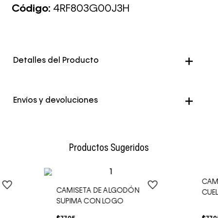
Código:
4RF803G00J3H
Detalles del Producto
Genero
Hombre
Envíos y devoluciones
Color
Verde
Envío Normal: Hasta 3 días hábiles.
Productos Sugeridos
CAM
CAMISETA DE ALGODÓN
CUE
SUPIMA CON LOGO