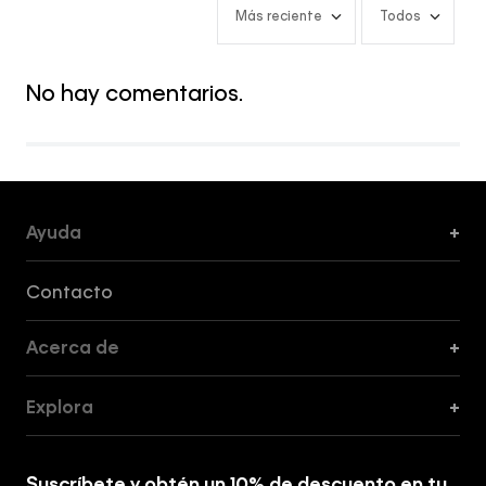
Más reciente
Todos
No hay comentarios.
Ayuda
+
Formas de Pago, Envío y Servicio al Cliente
Contacto
Acerca de
+
Guía de Cortes
Explora
+
Guía de ropa interior de mujer
Explora
Guía de ropa interior de hombre
Suscríbete y obtén un 10% de descuento en tu