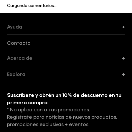
Cargando comentarios…
Ayuda
+
Formas de Pago, Envío y Servicio al Cliente
Contacto
Acerca de
+
Guía de Cortes
Explora
+
Guía de ropa interior de mujer
Explora
Guía de ropa interior de hombre
Suscríbete y obtén un 10% de descuento en tu
Tiendas
primera compra.
* No aplica con otras promociones.
Aviso de privacidad
Regístrate para noticias de nuevos productos,
Términos y Condiciones
promociones exclusivas + eventos.