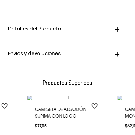
Detalles del Producto
Genero
Hombre
Envíos y devoluciones
Color
Azul
Envío Normal: Hasta 3 días hábiles.
Productos Sugeridos
CAMISETA DE ALGODÓN
CAM
SUPIMA CON LOGO
MO
$
77
,
05
$
62
,
1