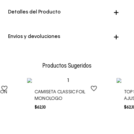
Detalles del Producto
Color
Negro
Envíos y devoluciones
Envío Normal: Hasta 3 días hábiles.
Productos Sugeridos
CON
CAMISETA CLASSIC FOIL
TOP
MONOLOGO
AJU
$
62
,
10
$
62
,
1