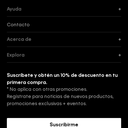
Ayuda
+
Formas de Pago, Envío y Servicio al Cliente
Contacto
Acerca de
+
Guía de Cortes
Explora
+
Guía de ropa interior de mujer
Explora
Guía de ropa interior de hombre
Suscríbete y obtén un 10% de descuento en tu
Tiendas
primera compra.
* No aplica con otras promociones.
Aviso de privacidad
Regístrate para noticias de nuevos productos,
Términos y Condiciones
promociones exclusivas + eventos.
Acerca de Calvin Klein
Suscribirme