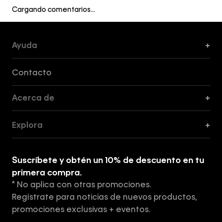
Cargando comentarios…
Ayuda
+
Formas de Pago, Envío y Servicio al Cliente
Contacto
Acerca de
+
Guía de Cortes
Explora
+
Guía de ropa interior de mujer
Explora
Guía de ropa interior de hombre
Suscríbete y obtén un 10% de descuento en tu
Tiendas
primera compra.
* No aplica con otras promociones.
Aviso de privacidad
Regístrate para noticias de nuevos productos,
Términos y Condiciones
promociones exclusivas + eventos.