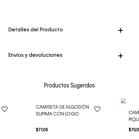
Detalles del Producto
Envíos y devoluciones
Envío Normal: Hasta 3 días hábiles.
Productos Sugeridos
CAMISETA DE ALGODÓN
CAM
SUPIMA CON LOGO
PIQU
$
77
,
05
$
70
,
1