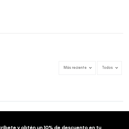
Más reciente
Todos
ríbete y obtén un 10% de descuento en tu