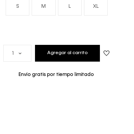
S
M
L
XL
Agregar al carrito
1
Envío gratis por tiempo limitado