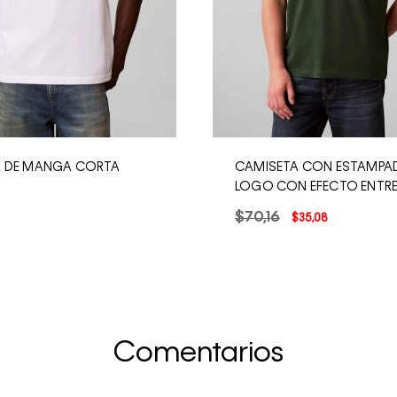
A DE MANGA CORTA
CAMISETA CON ESTAMPA
LOGO CON EFECTO ENTR
$
70
,
16
$
35
,
08
Comentarios