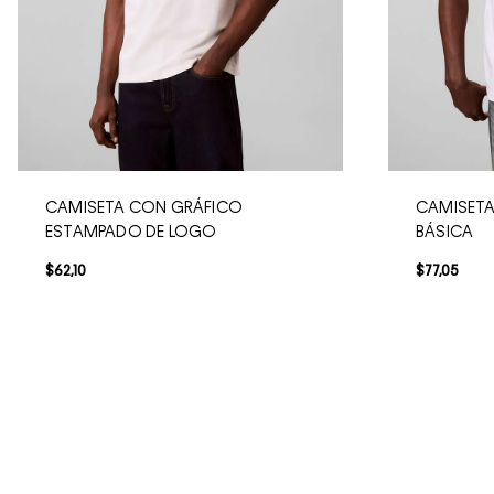
CAMISETA CON GRÁFICO
CAMISET
ESTAMPADO DE LOGO
BÁSICA
$
62
,
10
$
77
,
05