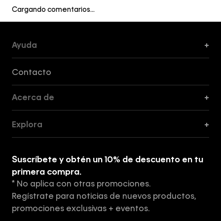
Cargando comentarios…
Ayuda
+
Formas de Pago, Envío y Servicio al Cliente
Contacto
Acerca de
+
Guía de Cortes
Explora
+
Guía de ropa interior de mujer
Explora
Guía de ropa interior de hombre
Suscríbete y obtén un 10% de descuento en tu
Tiendas
primera compra.
* No aplica con otras promociones.
Aviso de privacidad
Regístrate para noticias de nuevos productos,
Términos y Condiciones
promociones exclusivas + eventos.