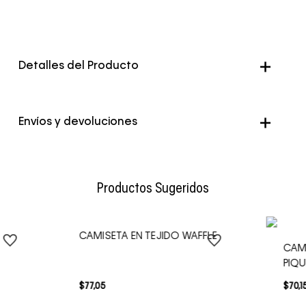
Detalles del Producto
Genero
Hombre
Envíos y devoluciones
Color
Cafe
Envío Normal: Hasta 3 días hábiles.
Productos Sugeridos
CAMISETA EN TEJIDO WAFFLE
CAM
PIQU
$
77
,
05
$
70
,
1