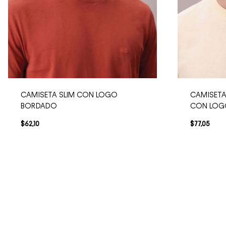
CAMISETA SLIM CON LOGO
CAMISETA
BORDADO
CON LO
$
62
,
10
$
77
,
05