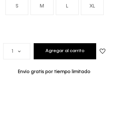
S
M
L
XL
Agregar al carrito
1
Envío gratis por tiempo limitado