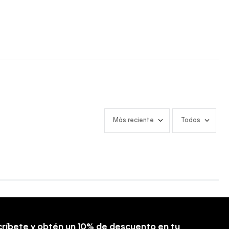
Más reciente
Todos
ríbete y obtén un 10% de descuento en tu