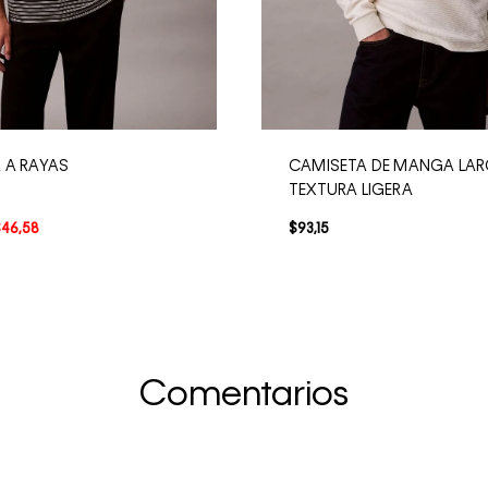
 A RAYAS
CAMISETA DE MANGA LA
TEXTURA LIGERA
$
46
,
58
$
93
,
15
Comentarios