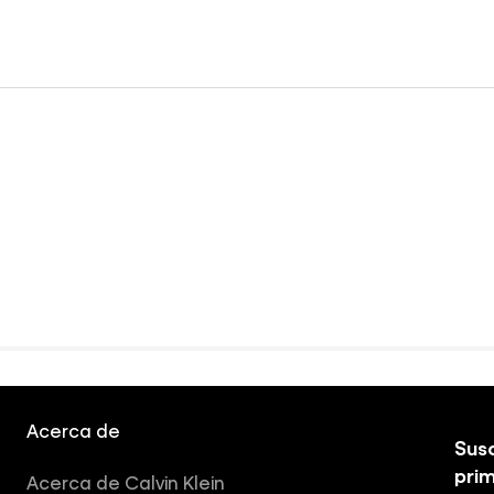
Acerca de
Susc
pri
Acerca de Calvin Klein