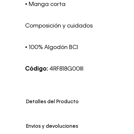
• Manga corta
Composición y cuidados
• 100% Algodón BCI
Código:
4RF818G00III
Detalles del Producto
Color
Blanco
Envíos y devoluciones