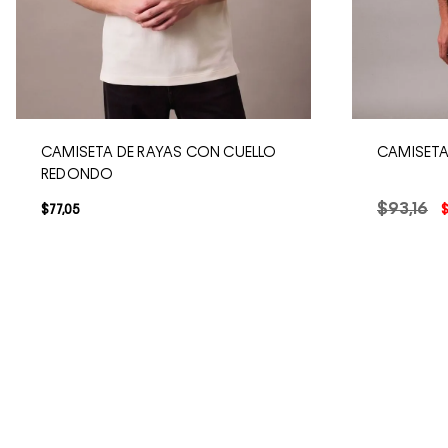
CAMISETA DE RAYAS CON CUELLO
CAMISETA
REDONDO
$
93
,
16
$
77
,
05