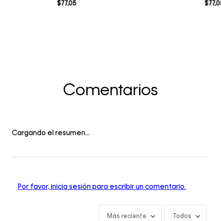
$
77
,
05
$
77
,
0
Comentarios
Cargando el resumen…
Por favor, inicia sesión para escribir un comentario.
Más reciente
Todos