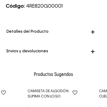
Código:
4RE820G00001
Detalles del Producto
Color
Negro
Envíos y devoluciones
Envío Normal: Hasta 3 días hábiles.
Productos Sugeridos
CAMISETA DE ALGODÓN
CAM
SUPIMA CON LOGO
CUE