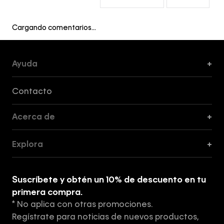
Cargando comentarios…
Ayuda
+
Formas de Pago, Envío y Servicio al Cliente
Contacto
Acerca de
+
Guía de Cortes
Explora
+
Guía de ropa interior de mujer
Explora
Guía de ropa interior de hombre
Suscríbete y obtén un 10% de descuento en tu
Tiendas
primera compra.
* No aplica con otras promociones.
Aviso de privacidad
Regístrate para noticias de nuevos productos,