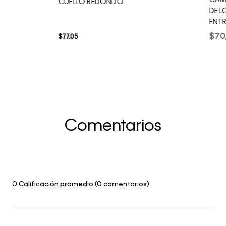
CAM
CUELLO REDONDO
DE 
ENT
$
70
$
77
,
05
Comentarios
0 Calificación promedio
(0 comentarios)