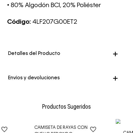
• 80% Algodón BCI, 20% Poliéster
Código:
4LF207G00ET2
Detalles del Producto
Genero
Hombre
Envíos y devoluciones
Color
Beige
Envío Normal: Hasta 3 días hábiles.
Productos Sugeridos
CAMISETA DE RAYAS CON