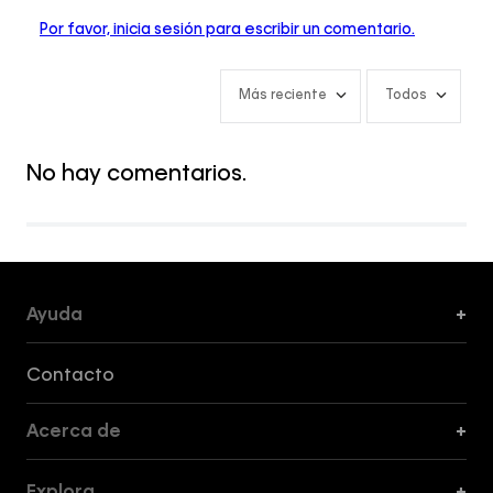
Por favor, inicia sesión para escribir un comentario.
Más reciente
Todos
No hay comentarios.
Ayuda
+
Formas de Pago, Envío y Servicio al Cliente
Contacto
Acerca de
+
Guía de Cortes