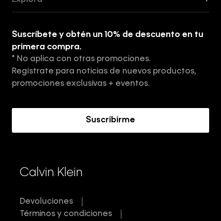
Explora
+
Guía de ropa interior de mujer
Explora
Guía de ropa interior de hombre
Suscríbete y obtén un 10% de descuento en tu
Tiendas
primera compra.
* No aplica con otras promociones.
Aviso de privacidad
Regístrate para noticias de nuevos productos,
Términos y Condiciones
promociones exclusivas + eventos.
Acerca de Calvin Klein
Suscribirme
Calvin Klein
Devoluciones
Términos y condiciones