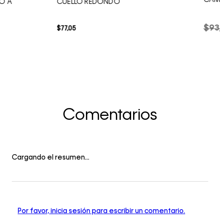
CAMI
O A
CUELLO REDONDO
$
93
$
77
,
05
Comentarios
Cargando el resumen…
Por favor, inicia sesión para escribir un comentario.