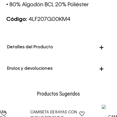
• 80% Algodón BCI, 20% Poliéster
Código:
4LF207G00KM4
Detalles del Producto
Genero
Hombre
Envíos y devoluciones
Color
Azul
Envío Normal: Hasta 3 días hábiles.
Productos Sugeridos
RTA
CAMISETA DE RAYAS CON