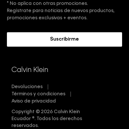
* No aplica con otras promociones.
Aviso de privacidad
Regístrate para noticias de nuevos productos,
Términos y Condiciones
promociones exclusivas + eventos.
Acerca de Calvin Klein
Suscribirme
Calvin Klein
Devoluciones
Términos y condiciones
Aviso de privacidad
Copyright © 2026 Calvin Klein
Ecuador ®. Todos los derechos
reservados.