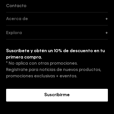
Formas de Pago, Envío y Servicio al Cliente
Contacto
Acerca de
+
Guía de Cortes
Explora
+
Guía de ropa interior de mujer
Explora
Guía de ropa interior de hombre
Suscríbete y obtén un 10% de descuento en tu
Tiendas
primera compra.
* No aplica con otras promociones.
Aviso de privacidad
Regístrate para noticias de nuevos productos,
Términos y Condiciones
promociones exclusivas + eventos.
Acerca de Calvin Klein
Suscribirme