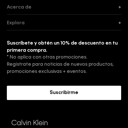
Acerca de
+
Guía de Cortes
Explora
+
Guía de ropa interior de mujer
Explora
Guía de ropa interior de hombre
Suscríbete y obtén un 10% de descuento en tu
Tiendas
primera compra.
* No aplica con otras promociones.
Aviso de privacidad
Regístrate para noticias de nuevos productos,
Términos y Condiciones
promociones exclusivas + eventos.
Acerca de Calvin Klein
Suscribirme
Calvin Klein