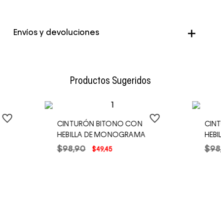
Envíos y devoluciones
Envío Normal: Hasta 3 días hábiles.
Productos Sugeridos
CINTURÓN BITONO CON
CIN
HEBILLA DE MONOGRAMA
HEB
$
98
,
90
$
98
$
49
,
45