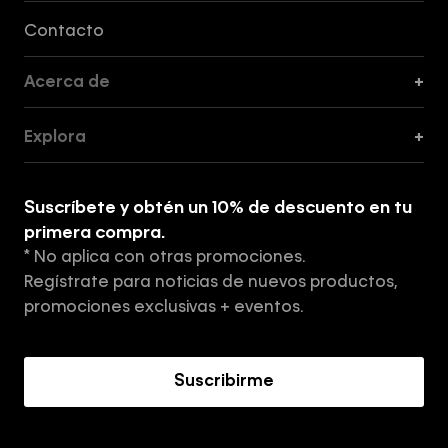
Formas de Pago, Envío y Servicio al Cliente
Contacto
Acerca de
+
Guía de Cortes
Explora
+
Guía de ropa interior de mujer
Explora
Guía de ropa interior de hombre
Suscríbete y obtén un 10% de descuento en tu
Tiendas
primera compra.
* No aplica con otras promociones.
Aviso de privacidad
Regístrate para noticias de nuevos productos,
Términos y Condiciones
promociones exclusivas + eventos.
Acerca de Calvin Klein
Suscribirme