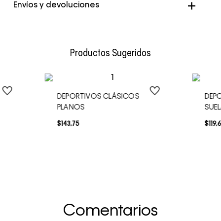
Color
Negro
Envíos y devoluciones
Envío Normal: Hasta 3 días hábiles.
Productos Sugeridos
DEPORTIVOS CLÁSICOS
DEP
PLANOS
SUE
$
143
,
75
$
119
,
Comentarios