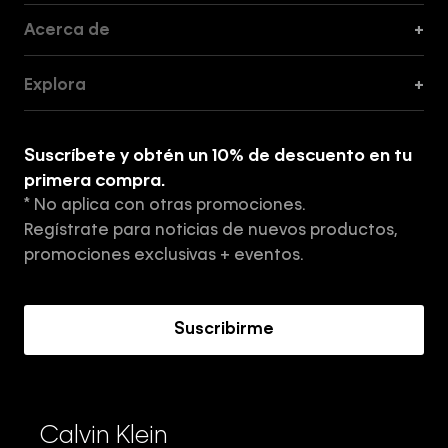
Acerca de
+
Guía de Cortes
Explora
+
Guía de ropa interior de mujer
Explora
Guía de ropa interior de hombre
Suscríbete y obtén un 10% de descuento en tu
Tiendas
primera compra.
* No aplica con otras promociones.
Aviso de privacidad
Regístrate para noticias de nuevos productos,
Términos y Condiciones
promociones exclusivas + eventos.
Acerca de Calvin Klein
Suscribirme
Calvin Klein