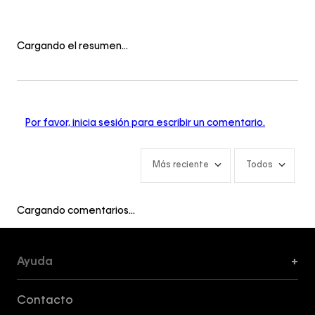
Cargando el resumen…
Por favor, inicia sesión para escribir un comentario.
Más reciente
Todos
Cargando comentarios…
Ayuda
+
Formas de Pago, Envío y Servicio al Cliente
Contacto