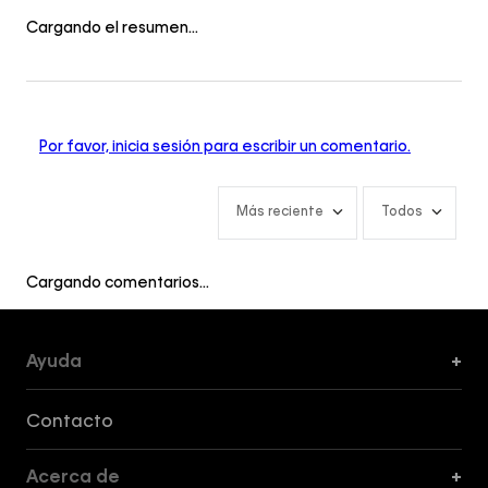
Cargando el resumen…
Por favor, inicia sesión para escribir un comentario.
Más reciente
Todos
Cargando comentarios…
Ayuda
+
Formas de Pago, Envío y Servicio al Cliente
Contacto
Acerca de
+