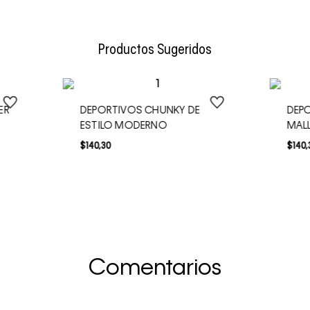
Envío Normal: Hasta 3 días hábiles.
Productos Sugeridos
ER
DEPORTIVOS CHUNKY DE
DEPO
ESTILO MODERNO
MAL
$
140
,
30
$
140
,
Comentarios