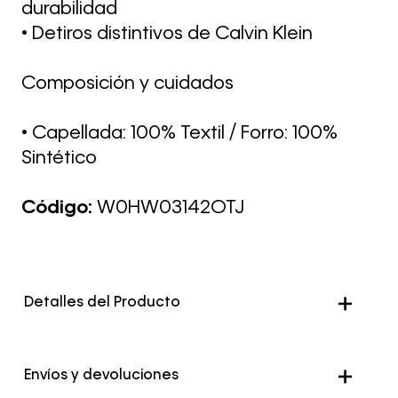
durabilidad
• Detiros distintivos de Calvin Klein
Composición y cuidados
• Capellada: 100% Textil / Forro: 100%
Sintético
Código:
W0HW03142OTJ
Detalles del Producto
Color
Negro
Envíos y devoluciones