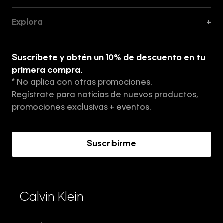
Guía de Cortes
Explora
+
Guía de ropa interior de mujer
Explora
Guía de ropa interior de hombre
Suscríbete y obtén un 10% de descuento en tu
Tiendas
primera compra.
* No aplica con otras promociones.
Aviso de privacidad
Regístrate para noticias de nuevos productos,
Términos y Condiciones
promociones exclusivas + eventos.
Acerca de Calvin Klein
Suscribirme
Calvin Klein