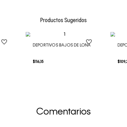
Envío Normal: Hasta 3 días hábiles.
Productos Sugeridos
DEPORTIVOS BAJOS DE LONA
DEP
$
116
,
15
$
109
,
Comentarios