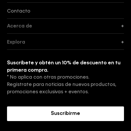
Formas de Pago, Envío y Servicio al Cliente
Contacto
Acerca de
+
Guía de Cortes
Explora
+
Guía de ropa interior de mujer
Explora
Guía de ropa interior de hombre
Suscríbete y obtén un 10% de descuento en tu
Tiendas
primera compra.
* No aplica con otras promociones.
Aviso de privacidad
Regístrate para noticias de nuevos productos,
Términos y Condiciones
promociones exclusivas + eventos.
Acerca de Calvin Klein
Suscribirme