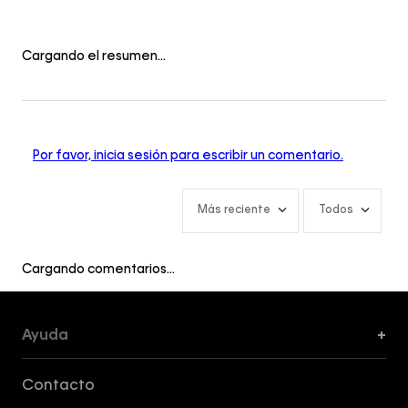
Cargando el resumen…
Por favor, inicia sesión para escribir un comentario.
Más reciente
Todos
Cargando comentarios…
Ayuda
+
Formas de Pago, Envío y Servicio al Cliente
Contacto