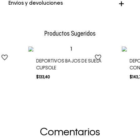
Color
Negro
Envíos y devoluciones
Envío Normal: Hasta 3 días hábiles.
Productos Sugeridos
DEPORTIVOS BAJOS DE SUELA
DEPO
CUPSOLE
CON
$
133
,
40
$
143
,
Comentarios