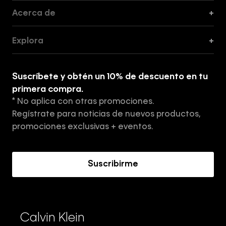
Acerca de
+
Guía de Cortes
Explora
+
Guía de ropa interior de mujer
Explora
Guía de ropa interior de hombre
Suscríbete y obtén un 10% de descuento en tu
Tiendas
primera compra.
* No aplica con otras promociones.
Aviso de privacidad
Regístrate para noticias de nuevos productos,
Términos y Condiciones
promociones exclusivas + eventos.
Acerca de Calvin Klein
Suscribirme
Calvin Klein