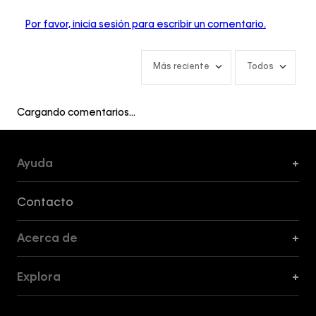
Por favor, inicia sesión para escribir un comentario.
Más reciente
Todos
Cargando comentarios…
Ayuda
+
Formas de Pago, Envío y Servicio al Cliente
Contacto
Acerca de
+
Guía de Cortes
Explora
+
Guía de ropa interior de mujer
Explora