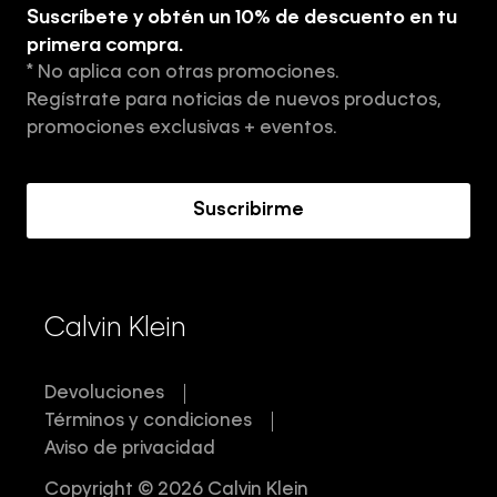
Guía de ropa interior de hombre
Suscríbete y obtén un 10% de descuento en tu
Tiendas
primera compra.
* No aplica con otras promociones.
Aviso de privacidad
Regístrate para noticias de nuevos productos,
Términos y Condiciones
promociones exclusivas + eventos.
Acerca de Calvin Klein
Suscribirme
Calvin Klein
Devoluciones
Términos y condiciones
Aviso de privacidad
Copyright © 2026 Calvin Klein