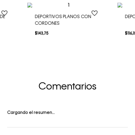
 DE
DEPORTIVOS PLANOS CON
DEP
CORDONES
$
143
,
75
$
116
,
1
Comentarios
Cargando el resumen…