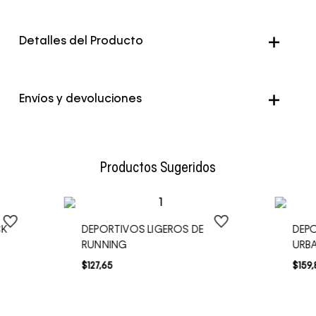
Detalles del Producto
Color
Blanco
Envíos y devoluciones
Envío Normal: Hasta 3 días hábiles.
Productos Sugeridos
CK
DEPORTIVOS LIGEROS DE
DEPO
RUNNING
URB
$
127
,
65
$
159
,