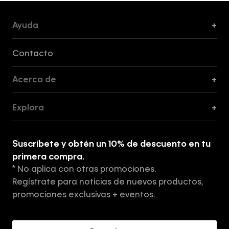
Ayuda
+
Formas de Pago, Envío y Servicio al Cliente
Contacto
Acerca de
+
Guía de Cortes
Explora
+
Guía de ropa interior de mujer
Explora
Guía de ropa interior de hombre
Suscríbete y obtén un 10% de descuento en tu
Tiendas
primera compra.
* No aplica con otras promociones.
Aviso de privacidad
Regístrate para noticias de nuevos productos,
Términos y Condiciones
promociones exclusivas + eventos.
Acerca de Calvin Klein