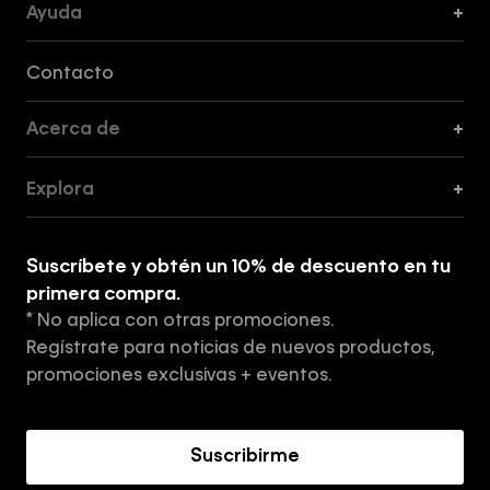
Ayuda
+
Formas de Pago, Envío y Servicio al Cliente
Contacto
Acerca de
+
Guía de Cortes
Explora
+
Guía de ropa interior de mujer
Explora
Guía de ropa interior de hombre
Suscríbete y obtén un 10% de descuento en tu
Tiendas
primera compra.
* No aplica con otras promociones.
Aviso de privacidad
Regístrate para noticias de nuevos productos,
Términos y Condiciones
promociones exclusivas + eventos.
Acerca de Calvin Klein
Suscribirme