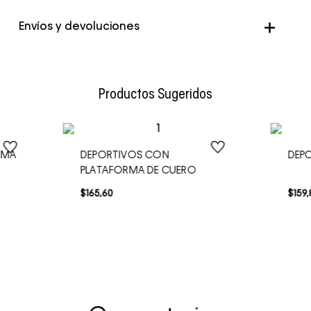
Color
Multicolor
Envíos y devoluciones
Envío Normal: Hasta 3 días hábiles.
Productos Sugeridos
RMA
DEPORTIVOS CON
DEP
PLATAFORMA DE CUERO
$
165
,
60
$
159
,