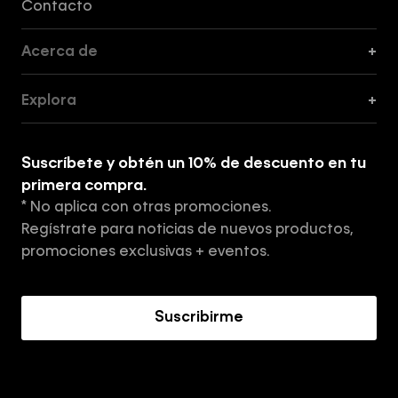
Contacto
Acerca de
+
Guía de Cortes
Explora
+
Guía de ropa interior de mujer
Explora
Guía de ropa interior de hombre
Suscríbete y obtén un 10% de descuento en tu
Tiendas
primera compra.
* No aplica con otras promociones.
Aviso de privacidad
Regístrate para noticias de nuevos productos,
Términos y Condiciones
promociones exclusivas + eventos.
Acerca de Calvin Klein
Suscribirme