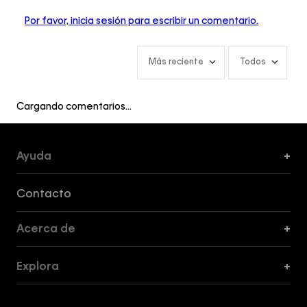
Por favor, inicia sesión para escribir un comentario.
Más reciente
Todos
Cargando comentarios…
Ayuda
+
Formas de Pago, Envío y Servicio al Cliente
Contacto
Acerca de
+
Guía de Cortes
Explora
+
Guía de ropa interior de mujer
Explora
Guía de ropa interior de hombre