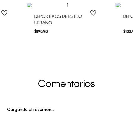
DEPORTIVOS DE ESTILO
DEP
URBANO
$
190
,
90
$
133
,
Comentarios
Cargando el resumen…