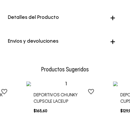
Detalles del Producto
Color
Negro
Envíos y devoluciones
Envío Normal: Hasta 3 días hábiles.
Productos Sugeridos
CK
DEPORTIVOS CHUNKY
DEP
CUPSOLE LACEUP
CUP
$
165
,
60
$
129
,