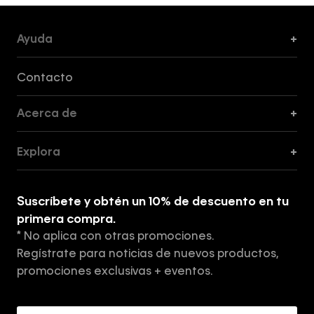
Ayuda
+
Formas de Pago, Envío y Servicio al Cliente
Contacto
Acerca de
+
Guía de Cortes
Explora
+
Guía de ropa interior de mujer
Explora
Guía de ropa interior de hombre
Suscríbete y obtén un 10% de descuento en tu
Tiendas
primera compra.
* No aplica con otras promociones.
Aviso de privacidad
Regístrate para noticias de nuevos productos,
Términos y Condiciones
promociones exclusivas + eventos.
Acerca de Calvin Klein