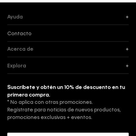
Ayuda
+
Formas de Pago, Envío y Servicio al Cliente
Contacto
Acerca de
+
Guía de Cortes
Explora
+
Guía de ropa interior de mujer
Explora
Guía de ropa interior de hombre
Suscríbete y obtén un 10% de descuento en tu
Tiendas
primera compra.
* No aplica con otras promociones.
Aviso de privacidad
Regístrate para noticias de nuevos productos,
Términos y Condiciones
promociones exclusivas + eventos.
Acerca de Calvin Klein