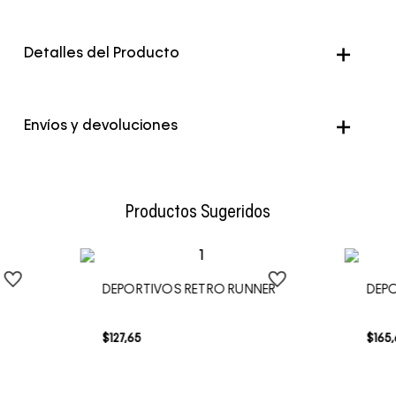
Detalles del Producto
Color
Cafe
Envíos y devoluciones
Envío Normal: Hasta 3 días hábiles.
Productos Sugeridos
DEPORTIVOS RETRO RUNNER
DEP
$
127
,
65
$
165
,