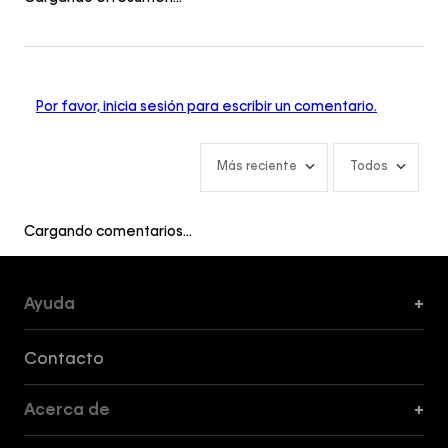
Por favor, inicia sesión para escribir un comentario.
Más reciente
Todos
Cargando comentarios…
Ayuda
+
Formas de Pago, Envío y Servicio al Cliente
Contacto
Acerca de
+