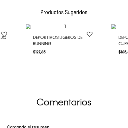
Envío Normal: Hasta 3 días hábiles.
Productos Sugeridos
AJO
DEPORTIVOS LIGEROS DE
DEP
RUNNING
CUP
$
127
,
65
$
165
,
Comentarios
Cargando el resumen…