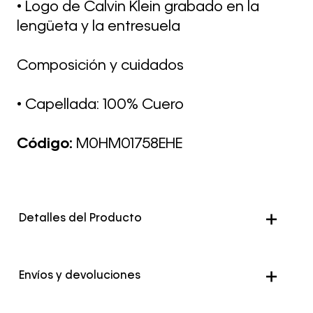
• Logo de Calvin Klein grabado en la
lengüeta y la entresuela
Composición y cuidados
• Capellada: 100% Cuero
Código:
M0HM01758EHE
Detalles del Producto
Color
Negro
Envíos y devoluciones