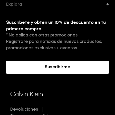
Guía de Cortes
Explora
+
Guía de ropa interior de mujer
Explora
Guía de ropa interior de hombre
Suscríbete y obtén un 10% de descuento en tu
Tiendas
primera compra.
* No aplica con otras promociones.
Aviso de privacidad
Regístrate para noticias de nuevos productos,
Términos y Condiciones
promociones exclusivas + eventos.
Acerca de Calvin Klein
Suscribirme
Calvin Klein
Devoluciones