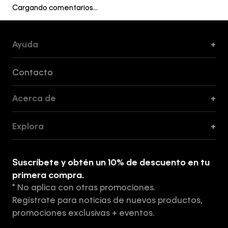
Cargando comentarios…
Ayuda
+
Formas de Pago, Envío y Servicio al Cliente
Contacto
Acerca de
+
Guía de Cortes
Explora
+
Guía de ropa interior de mujer
Explora
Guía de ropa interior de hombre
Suscríbete y obtén un 10% de descuento en tu
Tiendas
primera compra.
* No aplica con otras promociones.
Aviso de privacidad
Regístrate para noticias de nuevos productos,
Términos y Condiciones
promociones exclusivas + eventos.