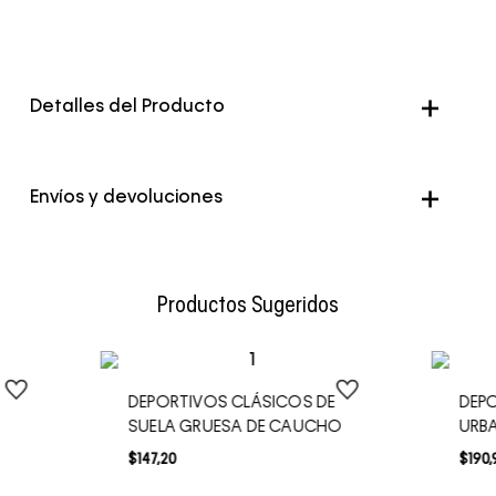
Detalles del Producto
Color
Negro
Envíos y devoluciones
Envío Normal: Hasta 3 días hábiles.
Productos Sugeridos
DEPORTIVOS CLÁSICOS DE
DEPO
SUELA GRUESA DE CAUCHO
URB
$
147
,
20
$
190
,