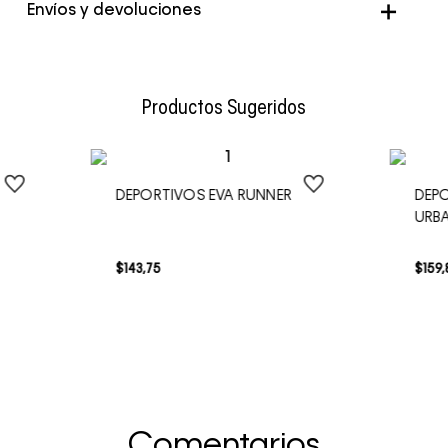
Color
Blanco
Envíos y devoluciones
Envío Normal: Hasta 3 días hábiles.
Productos Sugeridos
DEPORTIVOS EVA RUNNER
DEPO
URB
$
143
,
75
$
159
,
Comentarios