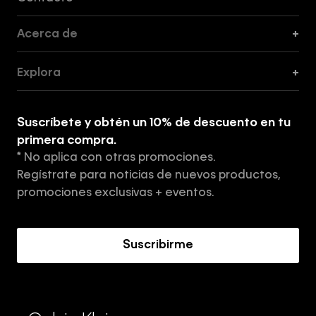
Acerca de
+
Guía de Cortes
Explora
+
Guía de ropa interior de mujer
Explora
Guía de ropa interior de hombre
Suscríbete y obtén un 10% de descuento en tu
Tiendas
primera compra.
* No aplica con otras promociones.
Aviso de privacidad
Regístrate para noticias de nuevos productos,
Términos y Condiciones
promociones exclusivas + eventos.
Acerca de Calvin Klein
Suscribirme