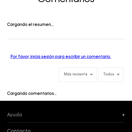
Cargando el resumen…
Por favor, inicia sesión para escribir un comentario.
Más reciente
Todos
Cargando comentarios…
Ayuda
+
Formas de Pago, Envío y Servicio al Cliente
Contacto