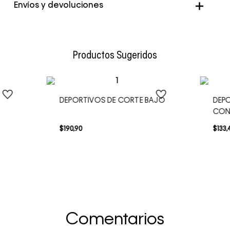
Color
Blanco
Envíos y devoluciones
Envío Normal: Hasta 3 días hábiles.
Productos Sugeridos
DEPORTIVOS DE CORTE BAJO
DEPO
CON
$
190
,
90
$
133
,
Comentarios