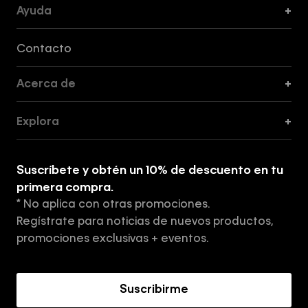
Ayuda
+
Formas de Pago, Envío y Servicio al Cliente
Contacto
Acerca de
+
Guía de Cortes
Explora
+
Guía de ropa interior de mujer
Explora
Guía de ropa interior de hombre
Suscríbete y obtén un 10% de descuento en tu
Tiendas
primera compra.
* No aplica con otras promociones.
Aviso de privacidad
Regístrate para noticias de nuevos productos,
Términos y Condiciones
promociones exclusivas + eventos.
Acerca de Calvin Klein
Suscribirme