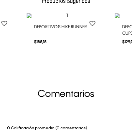
Productos Sugeridos
DEPORTIVOS HIKE RUNNER
DEP
CUP
$
185
,
15
$
129
,
Comentarios
0 Calificación promedio
(0 comentarios)