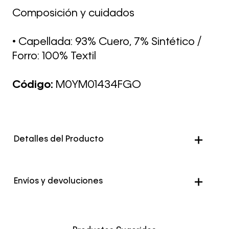
Composición y cuidados
• Capellada: 93% Cuero, 7% Sintético /
Forro: 100% Textil
Código:
M0YM01434FGO
Detalles del Producto
Color
Morado
Envíos y devoluciones
Envío Normal: Hasta 3 días hábiles.