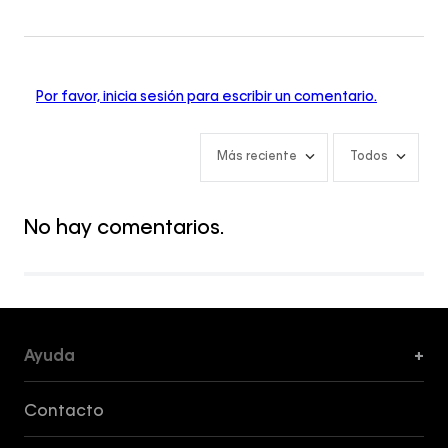
Por favor, inicia sesión para escribir un comentario.
Más reciente
Todos
No hay comentarios.
Ayuda
+
Formas de Pago, Envío y Servicio al Cliente
Contacto