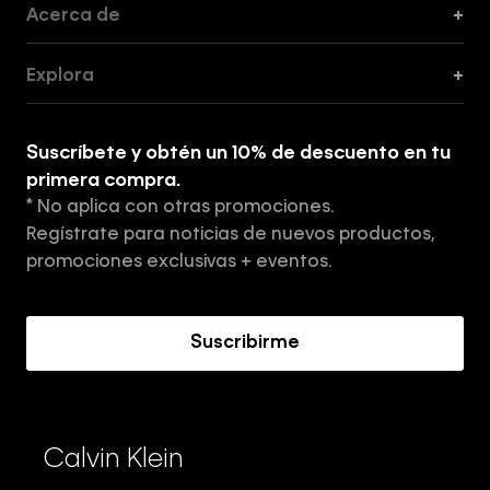
Acerca de
+
Guía de Cortes
Explora
+
Guía de ropa interior de mujer
Explora
Guía de ropa interior de hombre
Suscríbete y obtén un 10% de descuento en tu
Tiendas
primera compra.
* No aplica con otras promociones.
Aviso de privacidad
Regístrate para noticias de nuevos productos,
Términos y Condiciones
promociones exclusivas + eventos.
Acerca de Calvin Klein
Suscribirme
Calvin Klein