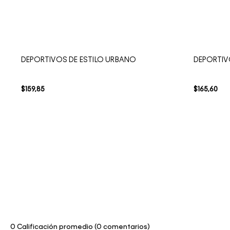
DEPORTIVOS DE ESTILO URBANO
DEPORTI
$
159
,
85
$
165
,
60
0 Calificación promedio
(0 comentarios)