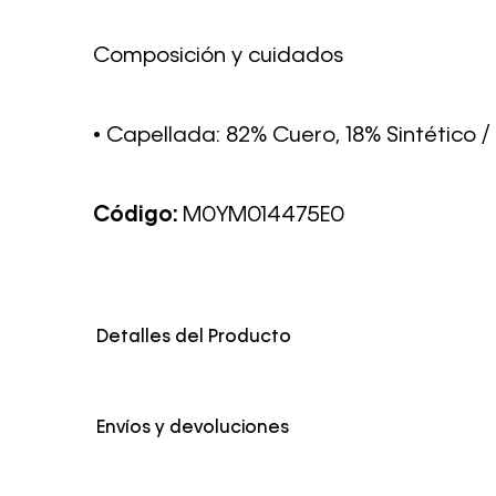
Composición y cuidados
• Capellada: 82% Cuero, 18% Sintético / 
Código:
M0YM014475E0
Detalles del Producto
Color
Blanco
Envíos y devoluciones