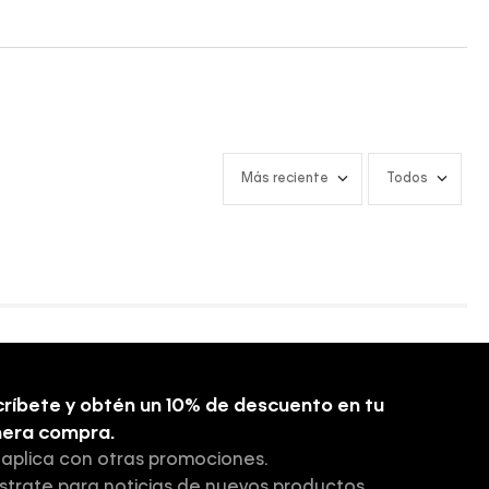
Más reciente
Todos
ríbete y obtén un 10% de descuento en tu
mera compra.
 aplica con otras promociones.
strate para noticias de nuevos productos,