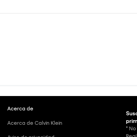
Acerca de
Susc
pri
Acerca de Calvin Klein
* No
Regí