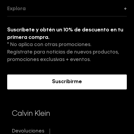
Guía de Cortes
Explora
+
Guía de ropa interior de mujer
Explora
Guía de ropa interior de hombre
Suscríbete y obtén un 10% de descuento en tu
Tiendas
primera compra.
* No aplica con otras promociones.
Aviso de privacidad
Regístrate para noticias de nuevos productos,
Términos y Condiciones
promociones exclusivas + eventos.
Acerca de Calvin Klein
Suscribirme
Calvin Klein
Devoluciones