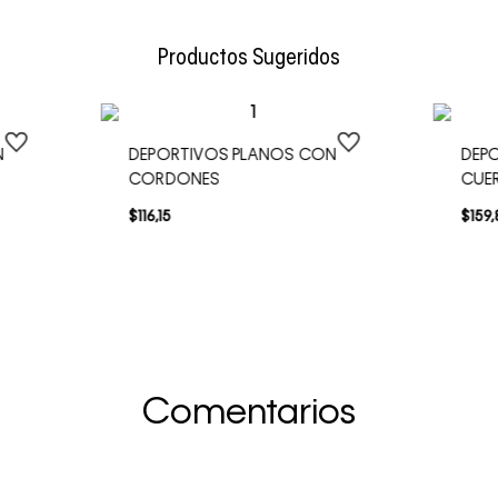
Envío Normal: Hasta 3 días hábiles.
Productos Sugeridos
N
DEPORTIVOS PLANOS CON
DEPO
CORDONES
CUE
$
116
,
15
$
159
,
Comentarios