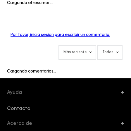
Cargando el resumen…
Por favor, inicia sesión para escribir un comentario.
Más reciente
Todos
Cargando comentarios…
Ayuda
+
Formas de Pago, Envío y Servicio al Cliente
Contacto
Acerca de
+