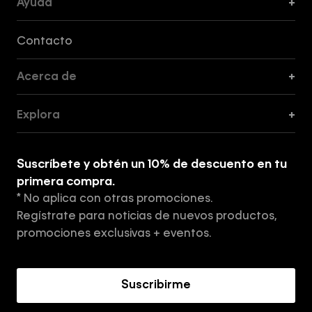
Ayuda
+
Formas de Pago, Envío y Servicio al Cliente
Contacto
Acerca de
+
Guía de Cortes
Explora
+
Guía de ropa interior de mujer
Explora
Guía de ropa interior de hombre
Suscríbete y obtén un 10% de descuento en tu
Tiendas
primera compra.
* No aplica con otras promociones.
Aviso de privacidad
Regístrate para noticias de nuevos productos,
Términos y Condiciones
promociones exclusivas + eventos.
Acerca de Calvin Klein
Suscribirme