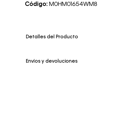
Código:
M0HM01654WM8
Detalles del Producto
Envíos y devoluciones
Envío Normal: Hasta 3 días hábiles.