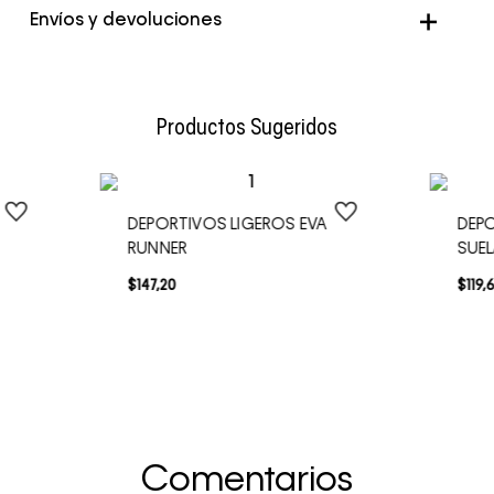
Envíos y devoluciones
Envío Normal: Hasta 3 días hábiles.
Productos Sugeridos
DEPORTIVOS LIGEROS EVA
DEP
RUNNER
SUE
$
147
,
20
$
119
,
Comentarios