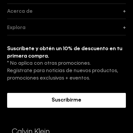
Acerca de
+
Guía de Cortes
Explora
+
Guía de ropa interior de mujer
Explora
Guía de ropa interior de hombre
Suscríbete y obtén un 10% de descuento en tu
Tiendas
primera compra.
* No aplica con otras promociones.
Aviso de privacidad
Regístrate para noticias de nuevos productos,
Términos y Condiciones
promociones exclusivas + eventos.
Acerca de Calvin Klein
Suscribirme
Calvin Klein