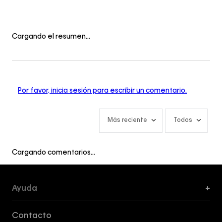
Cargando el resumen…
Por favor, inicia sesión para escribir un comentario.
Más reciente
Todos
Cargando comentarios…
Ayuda
+
Formas de Pago, Envío y Servicio al Cliente
Contacto