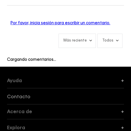
Por favor, inicia sesión para escribir un comentario.
Más reciente
Todos
Cargando comentarios…
Ayuda
+
Formas de Pago, Envío y Servicio al Cliente
Contacto
Acerca de
+
Guía de Cortes
Explora
+