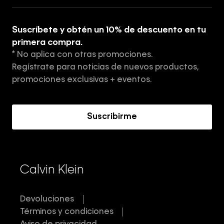
Guía de ropa interior de mujer
Explora
Guía de ropa interior de hombre
Suscríbete y obtén un 10% de descuento en tu
Tiendas
primera compra.
* No aplica con otras promociones.
Aviso de privacidad
Regístrate para noticias de nuevos productos,
Términos y Condiciones
promociones exclusivas + eventos.
Acerca de Calvin Klein
Suscribirme
Calvin Klein
Devoluciones
Términos y condiciones