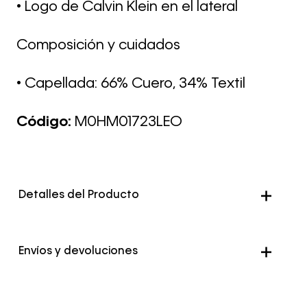
• Logo de Calvin Klein en el lateral
Composición y cuidados
• Capellada: 66% Cuero, 34% Textil
Código:
M0HM01723LEO
Detalles del Producto
Color
Blanco
Envíos y devoluciones
Envío Normal: Hasta 3 días hábiles.