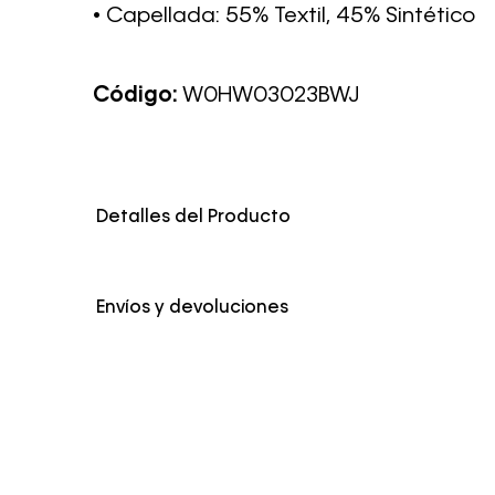
• Capellada: 55% Textil, 45% Sintético
Código:
W0HW03023BWJ
Detalles del Producto
Envíos y devoluciones
Envío Normal: Hasta 3 días hábiles.